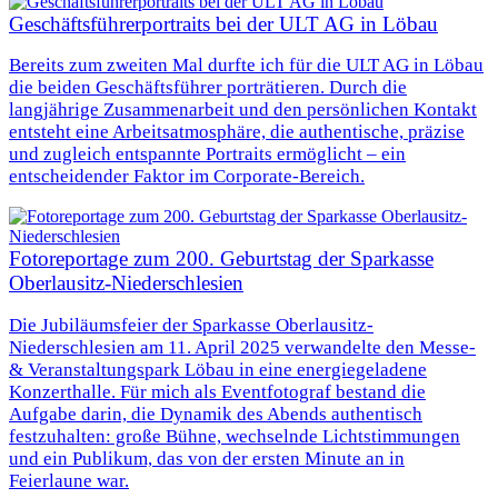
Geschäftsführerportraits bei der ULT AG in Löbau
Bereits zum zweiten Mal durfte ich für die ULT AG in Löbau
die beiden Geschäftsführer porträtieren. Durch die
langjährige Zusammenarbeit und den persönlichen Kontakt
entsteht eine Arbeitsatmosphäre, die authentische, präzise
und zugleich entspannte Portraits ermöglicht – ein
entscheidender Faktor im Corporate-Bereich.
Fotoreportage zum 200. Geburtstag der Sparkasse
Oberlausitz-Niederschlesien
Die Jubiläumsfeier der Sparkasse Oberlausitz-
Niederschlesien am 11. April 2025 verwandelte den Messe-
& Veranstaltungspark Löbau in eine energiegeladene
Konzerthalle. Für mich als Eventfotograf bestand die
Aufgabe darin, die Dynamik des Abends authentisch
festzuhalten: große Bühne, wechselnde Lichtstimmungen
und ein Publikum, das von der ersten Minute an in
Feierlaune war.