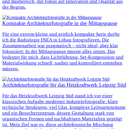
und Baubereich, mit Fokus auf Innovation und Qualität aus
der Region.
Kompakte Architekturfotografie in der Mittagspause
Für eine extrem kleine und zeitlich kompakte Serie durfte
ich die Radiologie INEA in Löbau fotografieren. Die
Zusammenarbeit war pragmatisch – nicht ideal, aber klar
fokussiert: In der Mittagspause musste alles sitzen. Das
bedeutet für mich, dass Lichtführung, Set-Komposition und
Materialwirkung schnell, sauber und kontrolliert entstehen
müssen.
Architekturfotografie für das Heizkraftwerk Leipzig Süd
Für das Heizkraftwerk Leipzig Süd stand ich vor einer
klassischen Aufgabe moderner Industriefotografie: klare
technische Strukturen, viel Glas, komplexe Leitwartenräume
und ein Besucherzentrum, dessen Gestaltung stark von
organischen Formen und nachhaltigen Materialien geprägt
ist. Mein Ziel war es, diese architektonische Mischung