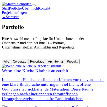
Start
Portfolio
Über mich
Kontakt
Projekt anfragen
←
Startseite
Portfolio
Eine Auswahl meiner Projekte für Unternehmen in der
Oberlausitz und darüber hinaus – Porträts,
Unternehmensbilder, Architektur und Reportage.
Alle
Corporate
Reportage
Architektur
Produkt
Wenn eine Küche Klarheit ausstrahlt
In manchen Haushalten finde ich Küchen vor, die von selbst
eine klare Bildsprache mitbringen: viel Licht, offene
Grundrisse, zurückhaltende Materialien. Diese Räume
verlangen nach einer anderen fotografischen
Herangehensweise als lebhafte Familienküchen.