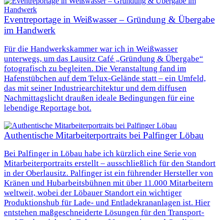
Eventreportage in Weißwasser – Gründung & Übergabe
im Handwerk
Für die Handwerkskammer war ich in Weißwasser
unterwegs, um das Lausitz Café „Gründung & Übergabe“
fotografisch zu begleiten. Die Veranstaltung fand im
Hafenstübchen auf dem Telux-Gelände statt – ein Umfeld,
das mit seiner Industriearchitektur und dem diffusen
Nachmittagslicht draußen ideale Bedingungen für eine
lebendige Reportage bot.
Authentische Mitarbeiterportraits bei Palfinger Löbau
Bei Palfinger in Löbau habe ich kürzlich eine Serie von
Mitarbeiterportraits erstellt – ausschließlich für den Standort
in der Oberlausitz. Palfinger ist ein führender Hersteller von
Kränen und Hubarbeitsbühnen mit über 11.000 Mitarbeitern
weltweit, wobei der Löbauer Standort ein wichtiger
Produktionshub für Lade- und Entladekrananlagen ist. Hier
entstehen maßgeschneiderte Lösungen für den Transport-