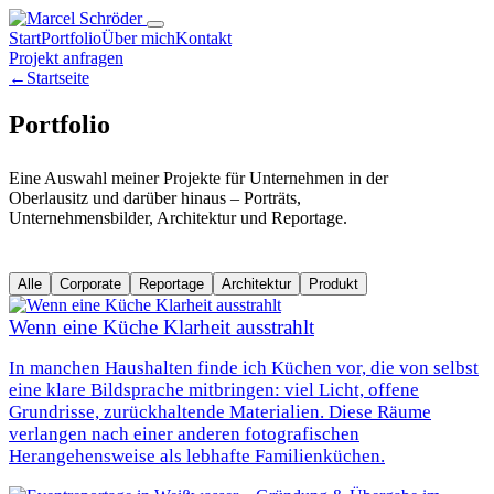
Start
Portfolio
Über mich
Kontakt
Projekt anfragen
←
Startseite
Portfolio
Eine Auswahl meiner Projekte für Unternehmen in der
Oberlausitz und darüber hinaus – Porträts,
Unternehmensbilder, Architektur und Reportage.
Alle
Corporate
Reportage
Architektur
Produkt
Wenn eine Küche Klarheit ausstrahlt
In manchen Haushalten finde ich Küchen vor, die von selbst
eine klare Bildsprache mitbringen: viel Licht, offene
Grundrisse, zurückhaltende Materialien. Diese Räume
verlangen nach einer anderen fotografischen
Herangehensweise als lebhafte Familienküchen.