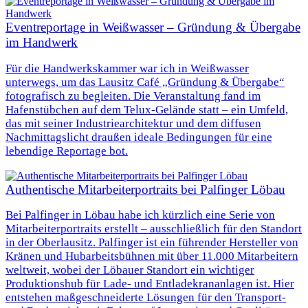
Eventreportage in Weißwasser – Gründung & Übergabe
im Handwerk
Für die Handwerkskammer war ich in Weißwasser
unterwegs, um das Lausitz Café „Gründung & Übergabe“
fotografisch zu begleiten. Die Veranstaltung fand im
Hafenstübchen auf dem Telux-Gelände statt – ein Umfeld,
das mit seiner Industriearchitektur und dem diffusen
Nachmittagslicht draußen ideale Bedingungen für eine
lebendige Reportage bot.
Authentische Mitarbeiterportraits bei Palfinger Löbau
Bei Palfinger in Löbau habe ich kürzlich eine Serie von
Mitarbeiterportraits erstellt – ausschließlich für den Standort
in der Oberlausitz. Palfinger ist ein führender Hersteller von
Kränen und Hubarbeitsbühnen mit über 11.000 Mitarbeitern
weltweit, wobei der Löbauer Standort ein wichtiger
Produktionshub für Lade- und Entladekrananlagen ist. Hier
entstehen maßgeschneiderte Lösungen für den Transport-