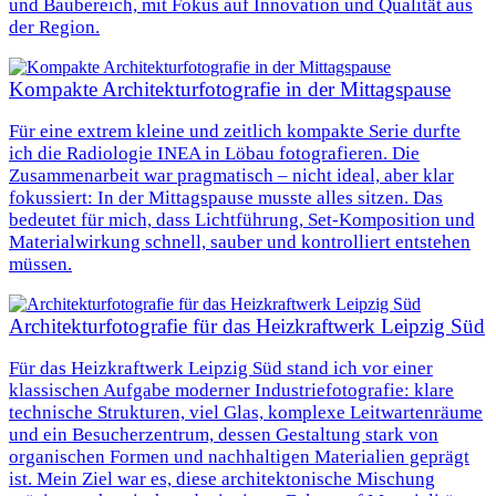
und Baubereich, mit Fokus auf Innovation und Qualität aus
der Region.
Kompakte Architekturfotografie in der Mittagspause
Für eine extrem kleine und zeitlich kompakte Serie durfte
ich die Radiologie INEA in Löbau fotografieren. Die
Zusammenarbeit war pragmatisch – nicht ideal, aber klar
fokussiert: In der Mittagspause musste alles sitzen. Das
bedeutet für mich, dass Lichtführung, Set-Komposition und
Materialwirkung schnell, sauber und kontrolliert entstehen
müssen.
Architekturfotografie für das Heizkraftwerk Leipzig Süd
Für das Heizkraftwerk Leipzig Süd stand ich vor einer
klassischen Aufgabe moderner Industriefotografie: klare
technische Strukturen, viel Glas, komplexe Leitwartenräume
und ein Besucherzentrum, dessen Gestaltung stark von
organischen Formen und nachhaltigen Materialien geprägt
ist. Mein Ziel war es, diese architektonische Mischung