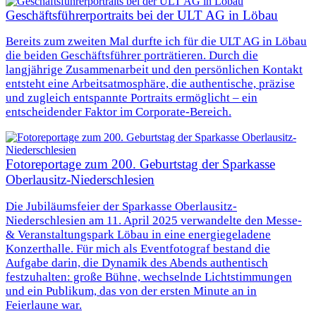
Geschäftsführerportraits bei der ULT AG in Löbau
Bereits zum zweiten Mal durfte ich für die ULT AG in Löbau
die beiden Geschäftsführer porträtieren. Durch die
langjährige Zusammenarbeit und den persönlichen Kontakt
entsteht eine Arbeitsatmosphäre, die authentische, präzise
und zugleich entspannte Portraits ermöglicht – ein
entscheidender Faktor im Corporate-Bereich.
Fotoreportage zum 200. Geburtstag der Sparkasse
Oberlausitz-Niederschlesien
Die Jubiläumsfeier der Sparkasse Oberlausitz-
Niederschlesien am 11. April 2025 verwandelte den Messe-
& Veranstaltungspark Löbau in eine energiegeladene
Konzerthalle. Für mich als Eventfotograf bestand die
Aufgabe darin, die Dynamik des Abends authentisch
festzuhalten: große Bühne, wechselnde Lichtstimmungen
und ein Publikum, das von der ersten Minute an in
Feierlaune war.