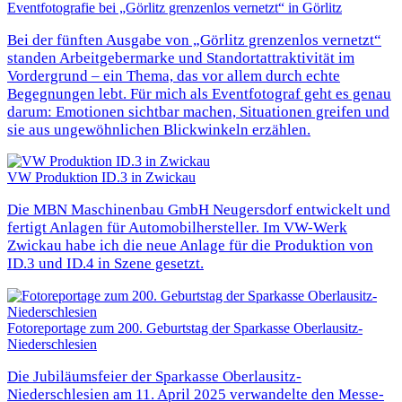
Eventfotografie bei „Görlitz grenzenlos vernetzt“ in Görlitz
Bei der fünften Ausgabe von „Görlitz grenzenlos vernetzt“
standen Arbeitgebermarke und Standortattraktivität im
Vordergrund – ein Thema, das vor allem durch echte
Begegnungen lebt. Für mich als Eventfotograf geht es genau
darum: Emotionen sichtbar machen, Situationen greifen und
sie aus ungewöhnlichen Blickwinkeln erzählen.
VW Produktion ID.3 in Zwickau
Die MBN Maschinenbau GmbH Neugersdorf entwickelt und
fertigt Anlagen für Automobilhersteller. Im VW-Werk
Zwickau habe ich die neue Anlage für die Produktion von
ID.3 und ID.4 in Szene gesetzt.
Fotoreportage zum 200. Geburtstag der Sparkasse Oberlausitz-
Niederschlesien
Die Jubiläumsfeier der Sparkasse Oberlausitz-
Niederschlesien am 11. April 2025 verwandelte den Messe-