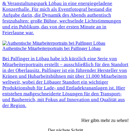
& Veranstaltungspark Löbau in eine energiegeladene
Konzerthalle. Für mich als Eventfotograf bestand die
Aufgabe darin, die Dynamik des Abends authentisch
festzuhalten: große Bühne, wechselnde Lichtstimmungen
und ein Publikum, das von der ersten Minute an in
Feierlaune war.
Authentische Mitarbeiterportraits bei Palfinger Löbau
Bei Palfinger in Löbau habe ich kürzlich eine Serie von
Mitarbeiterportraits erstellt – ausschließlich für den Standort
in der Oberlausitz. Palfinger ist ein führender Hersteller von
Kränen und Hubarbeitsbühnen mit über 11.000 Mitarbeitern
weltweit, wobei der Löbauer Standort ein wichtiger
Produktionshub für Lade- und Entladekrananlagen ist. Hier
entstehen maßgeschneiderte Lösungen für den Transport-
und Baubereich, mit Fokus auf Innovation und Qualität aus
der Region.
Hier gibts
mehr zu sehen!
Der nächste Schritt