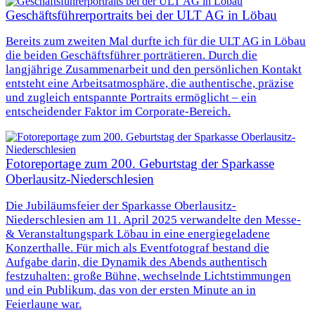
Geschäftsführerportraits bei der ULT AG in Löbau
Bereits zum zweiten Mal durfte ich für die ULT AG in Löbau
die beiden Geschäftsführer porträtieren. Durch die
langjährige Zusammenarbeit und den persönlichen Kontakt
entsteht eine Arbeitsatmosphäre, die authentische, präzise
und zugleich entspannte Portraits ermöglicht – ein
entscheidender Faktor im Corporate-Bereich.
Fotoreportage zum 200. Geburtstag der Sparkasse
Oberlausitz-Niederschlesien
Die Jubiläumsfeier der Sparkasse Oberlausitz-
Niederschlesien am 11. April 2025 verwandelte den Messe-
& Veranstaltungspark Löbau in eine energiegeladene
Konzerthalle. Für mich als Eventfotograf bestand die
Aufgabe darin, die Dynamik des Abends authentisch
festzuhalten: große Bühne, wechselnde Lichtstimmungen
und ein Publikum, das von der ersten Minute an in
Feierlaune war.