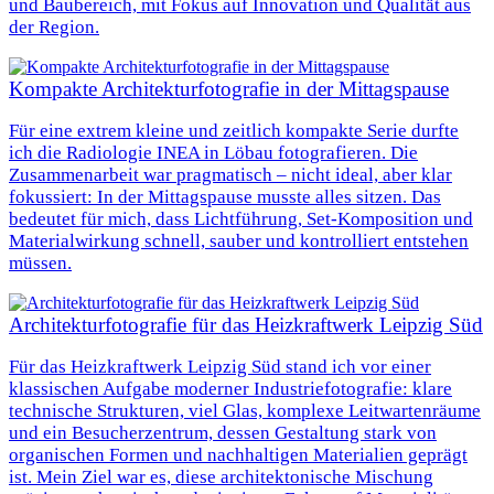
und Baubereich, mit Fokus auf Innovation und Qualität aus
der Region.
Kompakte Architekturfotografie in der Mittagspause
Für eine extrem kleine und zeitlich kompakte Serie durfte
ich die Radiologie INEA in Löbau fotografieren. Die
Zusammenarbeit war pragmatisch – nicht ideal, aber klar
fokussiert: In der Mittagspause musste alles sitzen. Das
bedeutet für mich, dass Lichtführung, Set-Komposition und
Materialwirkung schnell, sauber und kontrolliert entstehen
müssen.
Architekturfotografie für das Heizkraftwerk Leipzig Süd
Für das Heizkraftwerk Leipzig Süd stand ich vor einer
klassischen Aufgabe moderner Industriefotografie: klare
technische Strukturen, viel Glas, komplexe Leitwartenräume
und ein Besucherzentrum, dessen Gestaltung stark von
organischen Formen und nachhaltigen Materialien geprägt
ist. Mein Ziel war es, diese architektonische Mischung