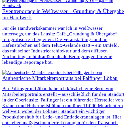
Eventreportage in Weißwasser – Gründung & Übergabe
im Handwerk
Für die Handwerkskammer war ich in Weißwasser
unterwegs, um das Lausitz Café „Gründung & Übergabe“
fotografisch zu begleiten. Die Veranstaltung fand im
Hafenstübchen auf dem Telux-Gelände statt – ein Umfeld,
das mit seiner Industriearchitektur und dem diffusen
Nachmittagslicht draußen ideale Bedingungen für eine
lebendige Reportage bot.
Authentische Mitarbeiterportraits bei Palfinger Löbau
Bei Palfinger in Löbau habe ich kürzlich eine Serie von
Mitarbeiterportraits erstellt – ausschließlich für den Standort
in der Oberlausitz. Palfinger ist ein führender Hersteller von
Kränen und Hubarbeitsbühnen mit über 11.000 Mitarbeitern
weltweit, wobei der Löbauer Standort ein wichtiger
Produktionshub für Lade- und Entladekrananlagen ist. Hier
entstehen maßgeschneiderte Lösungen für den Transport-