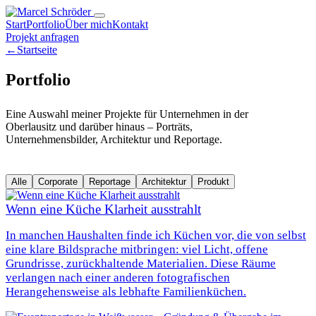
Start
Portfolio
Über mich
Kontakt
Projekt anfragen
←
Startseite
Portfolio
Eine Auswahl meiner Projekte für Unternehmen in der
Oberlausitz und darüber hinaus – Porträts,
Unternehmensbilder, Architektur und Reportage.
Alle
Corporate
Reportage
Architektur
Produkt
Wenn eine Küche Klarheit ausstrahlt
In manchen Haushalten finde ich Küchen vor, die von selbst
eine klare Bildsprache mitbringen: viel Licht, offene
Grundrisse, zurückhaltende Materialien. Diese Räume
verlangen nach einer anderen fotografischen
Herangehensweise als lebhafte Familienküchen.