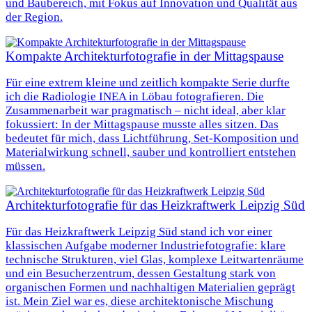
und Baubereich, mit Fokus auf Innovation und Qualität aus
der Region.
Kompakte Architekturfotografie in der Mittagspause
Für eine extrem kleine und zeitlich kompakte Serie durfte
ich die Radiologie INEA in Löbau fotografieren. Die
Zusammenarbeit war pragmatisch – nicht ideal, aber klar
fokussiert: In der Mittagspause musste alles sitzen. Das
bedeutet für mich, dass Lichtführung, Set-Komposition und
Materialwirkung schnell, sauber und kontrolliert entstehen
müssen.
Architekturfotografie für das Heizkraftwerk Leipzig Süd
Für das Heizkraftwerk Leipzig Süd stand ich vor einer
klassischen Aufgabe moderner Industriefotografie: klare
technische Strukturen, viel Glas, komplexe Leitwartenräume
und ein Besucherzentrum, dessen Gestaltung stark von
organischen Formen und nachhaltigen Materialien geprägt
ist. Mein Ziel war es, diese architektonische Mischung