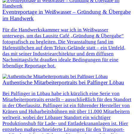
Eventreportage in Weißwasser – Gründung & Übergabe
im Handwerk
Für die Handwerkskammer war ich in Weißwasser
unterwegs, um das Lausitz Café „Gründung & Übergabe“
fotografisch zu begleiten. Die Veranstaltung fand im
Hafenstübchen auf dem Telux-Gelände statt – ein Umfeld,
das mit seiner Industriearchitektur und dem diffusen
Nachmittagslicht draußen ideale Bedingungen für eine
lebendige Reportage bot.
Authentische Mitarbeiterportraits bei Palfinger Löbau
Bei Palfinger in Löbau habe ich kürzlich eine Serie von
Mitarbeiterportraits erstellt – ausschließlich für den Standort
in der Oberlausitz. Palfinger ist ein führender Hersteller von
Kränen und Hubarbeitsbühnen mit über 11.000 Mitarbeitern
weltweit, wobei der Löbauer Standort ein wichtiger
Produktionshub für Lade- und Entladekrananlagen ist. Hier
entstehen maßgeschneiderte Lösungen für den Transport-