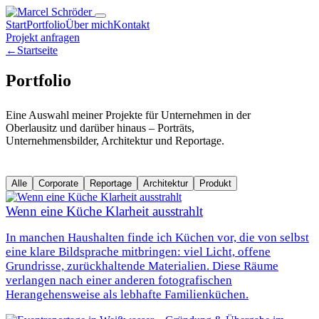
Start
Portfolio
Über mich
Kontakt
Projekt anfragen
←
Startseite
Portfolio
Eine Auswahl meiner Projekte für Unternehmen in der
Oberlausitz und darüber hinaus – Porträts,
Unternehmensbilder, Architektur und Reportage.
Alle
Corporate
Reportage
Architektur
Produkt
Wenn eine Küche Klarheit ausstrahlt
In manchen Haushalten finde ich Küchen vor, die von selbst
eine klare Bildsprache mitbringen: viel Licht, offene
Grundrisse, zurückhaltende Materialien. Diese Räume
verlangen nach einer anderen fotografischen
Herangehensweise als lebhafte Familienküchen.