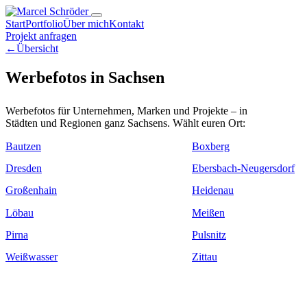
Start
Portfolio
Über mich
Kontakt
Projekt anfragen
←
Übersicht
Werbefotos in Sachsen
Werbefotos für Unternehmen, Marken und Projekte – in
Städten und Regionen ganz Sachsens. Wählt euren Ort:
Bautzen
Boxberg
Dresden
Ebersbach-Neugersdorf
Großenhain
Heidenau
Löbau
Meißen
Pirna
Pulsnitz
Weißwasser
Zittau