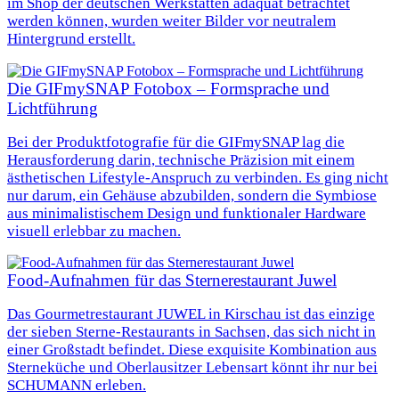
im Shop der deutschen Werkstätten adäquat betrachtet
werden können, wurden weiter Bilder vor neutralem
Hintergrund erstellt.
Die GIFmySNAP Fotobox – Formsprache und
Lichtführung
Bei der Produktfotografie für die GIFmySNAP lag die
Herausforderung darin, technische Präzision mit einem
ästhetischen Lifestyle-Anspruch zu verbinden. Es ging nicht
nur darum, ein Gehäuse abzubilden, sondern die Symbiose
aus minimalistischem Design und funktionaler Hardware
visuell erlebbar zu machen.
Food-Aufnahmen für das Sternerestaurant Juwel
Das Gourmetrestaurant JUWEL in Kirschau ist das einzige
der sieben Sterne-Restaurants in Sachsen, das sich nicht in
einer Großstadt befindet. Diese exquisite Kombination aus
Sterneküche und Oberlausitzer Lebensart könnt ihr nur bei
SCHUMANN erleben.