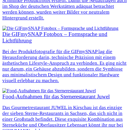
Schminke Produktfotos erstellt. Damit die Neuauflagen auch
im Shop der deutschen Werkstätten adäquat betrachtet
werden können, wurden weiter Bilder vor neutralem
Hintergrund erstellt.
Die GIFmySNAP Fotobox – Formsprache und
Lichtführung
Bei der Produktfotografie für die GIFmySNAP lag die
Herausforderung darin, technische Präzision mit einem
ästhetischen Lifestyle-Anspruch zu verbinden. Es ging nicht
nur darum, ein Gehäuse abzubilden, sondern die Symbiose
aus minimalistischem Design und funktionaler Hardware
visuell erlebbar zu machen.
Food-Aufnahmen für das Sternerestaurant Juwel
Das Gourmetrestaurant JUWEL in Kirschau ist das einzige
der sieben Sterne-Restaurants in Sachsen, das sich nicht in
einer Großstadt befindet. Diese exquisite Kombination aus
Sterneküche und Oberlausitzer Lebensart könnt ihr nur bei