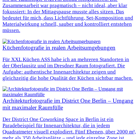
Zusammenarbeit war pragmatisch – nicht ideal, aber klar
fokussiert: In der Mittagspause musste alles sitzen. Das
bedeutet für mich, dass Lichtführung, Set-Komposition und
Materialwirkung schnell, sauber und kontrolliert entstehen
müssen.
Küchenfotografie in realen Arbeitsumgebungen
Für XXL Küchen ASS habe ich an mehreren Standorten in
der Oberlausitz und im Dresdner Raum fotografiert. Die
Aufgabe: authentische Innenarchitektur zeigen und
gleichzeitig die hohe Qualität der Küchen sichtbar machen.
Architekturfotografie im District One Berlin – Umgang
mit maximaler Raumfülle
Der District One Coworking Space in Berlin ist ein
Paradebeispiel für Innenarchitektur, die in jedem
Quadratmeter visuell explodiert. Fünf Ebenen, über 2000 m²,
mehr als 350 Arbeitsplätze – und jede einzelne Zone ist