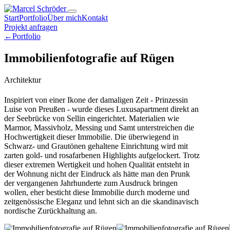
Start
Portfolio
Über mich
Kontakt
Projekt anfragen
←
Portfolio
Immobilienfotografie auf Rügen
Architektur
Inspiriert von einer Ikone der damaligen Zeit - Prinzessin
Luise von Preußen - wurde dieses Luxusapartment direkt an
der Seebrücke von Sellin eingerichtet. Materialien wie
Marmor, Massivholz, Messing und Samt unterstreichen die
Hochwertigkeit dieser Immobilie. Die überwiegend in
Schwarz- und Grautönen gehaltene Einrichtung wird mit
zarten gold- und rosafarbenen Highlights aufgelockert. Trotz
dieser extremen Wertigkeit und hohen Qualität entsteht in
der Wohnung nicht der Eindruck als hätte man den Prunk
der vergangenen Jahrhunderte zum Ausdruck bringen
wollen, eher besticht diese Immobilie durch moderne und
zeitgenössische Eleganz und lehnt sich an die skandinavisch
nordische Zurückhaltung an.