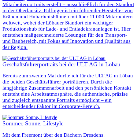
Mitarbeiterportraits erstellt – ausschließlich für den Standort
in der Oberlausitz. Palfinger ist ein führender Hersteller von
Kränen und Hubarbeitsbühnen mit über 11.000 Mitarbeitern
weltweit, wobei der Löbauer Standort ein wichtiger
Produktionshub für Lade- und Entladekrananlagen ist. Hier
entstehen maßgeschneiderte Lösungen für den Transport-
und Baubereich, mit Fokus auf Innovation und Qualität aus
der Region.
Geschäftsführerportraits bei der ULT AG in Löbau
Bereits zum zweiten Mal durfte ich für die ULT AG in Löbau
die beiden Geschäftsführer porträtieren. Durch die
langjährige Zusammenarbeit und den persönlichen Kontakt
entsteht eine Arbeitsatmosphäre, die authentische, präzise
und zugleich entspannte Portraits ermöglicht – ein
entscheidender Faktor im Corporate-Bereich.
Sommer, Sonne, Lifestyle
Mit dem Freemont über den Dächern Dresdens.