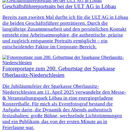
Geschäftsführerportraits bei der ULT AG in Löbau
Bereits zum zweiten Mal durfte ich für die ULT AG in Löbau
die beiden Geschäftsführer porträtieren. Durch die
langjährige Zusammenarbeit und den persönlichen Kontakt
entsteht eine Arbeitsatmosphäre, die authentische, präzise
und zugleich entspannte Portraits ermöglicht – ein
entscheidender Faktor im Corporate-Bereich.
Fotoreportage zum 200. Geburtstag der Sparkasse
Oberlausitz-Niederschlesien
Die Jubiläumsfeier der Sparkasse Oberlausitz-
Niederschlesien am 11. April 2025 verwandelte den Messe-
& Veranstaltungspark Löbau in eine energiegeladene
Konzerthalle. Für mich als Eventfotograf bestand die
Aufgabe darin, die Dynamik des Abends authentisch
festzuhalten: große Bühne, wechselnde Lichtstimmungen
und ein Publikum, das von der ersten Minute an in
Feierlaune war.