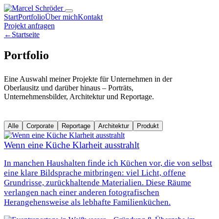
Start
Portfolio
Über mich
Kontakt
Projekt anfragen
←
Startseite
Portfolio
Eine Auswahl meiner Projekte für Unternehmen in der
Oberlausitz und darüber hinaus – Porträts,
Unternehmensbilder, Architektur und Reportage.
Alle
Corporate
Reportage
Architektur
Produkt
Wenn eine Küche Klarheit ausstrahlt
In manchen Haushalten finde ich Küchen vor, die von selbst
eine klare Bildsprache mitbringen: viel Licht, offene
Grundrisse, zurückhaltende Materialien. Diese Räume
verlangen nach einer anderen fotografischen
Herangehensweise als lebhafte Familienküchen.