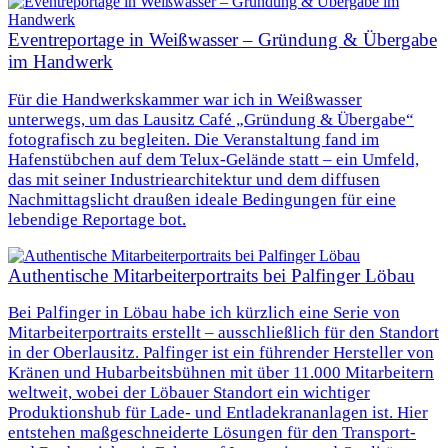
Eventreportage in Weißwasser – Gründung & Übergabe
im Handwerk
Für die Handwerkskammer war ich in Weißwasser
unterwegs, um das Lausitz Café „Gründung & Übergabe“
fotografisch zu begleiten. Die Veranstaltung fand im
Hafenstübchen auf dem Telux-Gelände statt – ein Umfeld,
das mit seiner Industriearchitektur und dem diffusen
Nachmittagslicht draußen ideale Bedingungen für eine
lebendige Reportage bot.
Authentische Mitarbeiterportraits bei Palfinger Löbau
Bei Palfinger in Löbau habe ich kürzlich eine Serie von
Mitarbeiterportraits erstellt – ausschließlich für den Standort
in der Oberlausitz. Palfinger ist ein führender Hersteller von
Kränen und Hubarbeitsbühnen mit über 11.000 Mitarbeitern
weltweit, wobei der Löbauer Standort ein wichtiger
Produktionshub für Lade- und Entladekrananlagen ist. Hier
entstehen maßgeschneiderte Lösungen für den Transport-