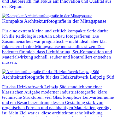
und Baubereich, mit Fokus auf Innovation und Qualität aus
der Region.
Kompakte Architekturfotografie in der Mittagspause
Für eine extrem kleine und zeitlich kompakte Serie durfte
ich die Radiologie INEA in Löbau fotografieren. Die
Zusammenarbeit war pragmatisch – nicht ideal, aber klar
fokussiert: In der Mittagspause musste alles sitzen. Das
bedeutet für mich, dass Lichtführung, Set-Komposition und
Materialwirkung schnell, sauber und kontrolliert entstehen
müssen.
Architekturfotografie für das Heizkraftwerk Leipzig Süd
Für das Heizkraftwerk Leipzig Süd stand ich vor einer
klassischen Aufgabe moderner Industriefotografie: klare
technische Strukturen, viel Glas, komplexe Leitwartenräume
und ein Besucherzentrum, dessen Gestaltung stark von
organischen Formen und nachhaltigen Materialien geprägt
ist. Mein Ziel war es, diese architektonische Mischung