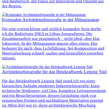
und Baubereich, mit Fokus auf Innovation und Qualität aus
der Region.
Kompakte Architekturfotografie in der Mittagspause
Für eine extrem kleine und zeitlich kompakte Serie durfte
ich die Radiologie INEA in Löbau fotografieren. Die
Zusammenarbeit war pragmatisch – nicht ideal, aber klar
fokussiert: In der Mittagspause musste alles sitzen. Das
bedeutet für mich, dass Lichtführung, Set-Komposition und
Materialwirkung schnell, sauber und kontrolliert entstehen
müssen.
Architekturfotografie für das Heizkraftwerk Leipzig Süd
Für das Heizkraftwerk Leipzig Süd stand ich vor einer
klassischen Aufgabe moderner Industriefotografie: klare
technische Strukturen, viel Glas, komplexe Leitwartenräume
und ein Besucherzentrum, dessen Gestaltung stark von
organischen Formen und nachhaltigen Materialien geprägt
ist. Mein Ziel war es, diese architektonische Mischung