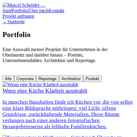
Start
Portfolio
Über mich
Kontakt
Projekt anfragen
←
Startseite
Portfolio
Eine Auswahl meiner Projekte für Unternehmen in der
Oberlausitz und darüber hinaus – Porträts,
Unternehmensbilder, Architektur und Reportage.
Alle
Corporate
Reportage
Architektur
Produkt
Wenn eine Küche Klarheit ausstrahlt
In manchen Haushalten finde ich Küchen vor, die von selbst
eine klare Bildsprache mitbringen: viel Licht, offene
Grundrisse, zurückhaltende Materialien. Diese Räume
verlangen nach einer anderen fotografischen
Herangehensweise als lebhafte Familienküchen.