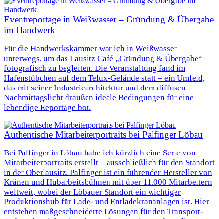
Eventreportage in Weißwasser – Gründung & Übergabe
im Handwerk
Für die Handwerkskammer war ich in Weißwasser
unterwegs, um das Lausitz Café „Gründung & Übergabe“
fotografisch zu begleiten. Die Veranstaltung fand im
Hafenstübchen auf dem Telux-Gelände statt – ein Umfeld,
das mit seiner Industriearchitektur und dem diffusen
Nachmittagslicht draußen ideale Bedingungen für eine
lebendige Reportage bot.
Authentische Mitarbeiterportraits bei Palfinger Löbau
Bei Palfinger in Löbau habe ich kürzlich eine Serie von
Mitarbeiterportraits erstellt – ausschließlich für den Standort
in der Oberlausitz. Palfinger ist ein führender Hersteller von
Kränen und Hubarbeitsbühnen mit über 11.000 Mitarbeitern
weltweit, wobei der Löbauer Standort ein wichtiger
Produktionshub für Lade- und Entladekrananlagen ist. Hier
entstehen maßgeschneiderte Lösungen für den Transport-