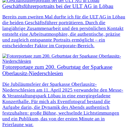
Geschäftsführerportraits bei der ULT AG in Löbau
Bereits zum zweiten Mal durfte ich für die ULT AG in Löbau
die beiden Geschäftsführer porträtieren. Durch die
langjährige Zusammenarbeit und den persönlichen Kontakt
entsteht eine Arbeitsatmosphäre, die authentische, präzise
und zugleich entspannte Portraits ermöglicht – ein
entscheidender Faktor im Corporate-Bereich.
Fotoreportage zum 200. Geburtstag der Sparkasse
Oberlausitz-Niederschlesien
Die Jubiläumsfeier der Sparkasse Oberlausitz-
Niederschlesien am 11. April 2025 verwandelte den Messe-
& Veranstaltungspark Löbau in eine energiegeladene
Konzerthalle. Für mich als Eventfotograf bestand die
Aufgabe darin, die Dynamik des Abends authentisch
festzuhalten: große Bühne, wechselnde Lichtstimmungen
und ein Publikum, das von der ersten Minute an in
Feierlaune war.