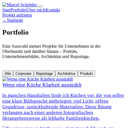
Start
Portfolio
Über mich
Kontakt
Projekt anfragen
←
Startseite
Portfolio
Eine Auswahl meiner Projekte für Unternehmen in der
Oberlausitz und darüber hinaus – Porträts,
Unternehmensbilder, Architektur und Reportage.
Alle
Corporate
Reportage
Architektur
Produkt
Wenn eine Küche Klarheit ausstrahlt
In manchen Haushalten finde ich Küchen vor, die von selbst
eine klare Bildsprache mitbringen: viel Licht, offene
Grundrisse, zurückhaltende Materialien. Diese Räume
verlangen nach einer anderen fotografischen
Herangehensweise als lebhafte Familienküchen.