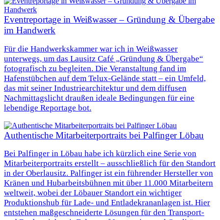
Eventreportage in Weißwasser – Gründung & Übergabe
im Handwerk
Für die Handwerkskammer war ich in Weißwasser
unterwegs, um das Lausitz Café „Gründung & Übergabe“
fotografisch zu begleiten. Die Veranstaltung fand im
Hafenstübchen auf dem Telux-Gelände statt – ein Umfeld,
das mit seiner Industriearchitektur und dem diffusen
Nachmittagslicht draußen ideale Bedingungen für eine
lebendige Reportage bot.
Authentische Mitarbeiterportraits bei Palfinger Löbau
Bei Palfinger in Löbau habe ich kürzlich eine Serie von
Mitarbeiterportraits erstellt – ausschließlich für den Standort
in der Oberlausitz. Palfinger ist ein führender Hersteller von
Kränen und Hubarbeitsbühnen mit über 11.000 Mitarbeitern
weltweit, wobei der Löbauer Standort ein wichtiger
Produktionshub für Lade- und Entladekrananlagen ist. Hier
entstehen maßgeschneiderte Lösungen für den Transport-