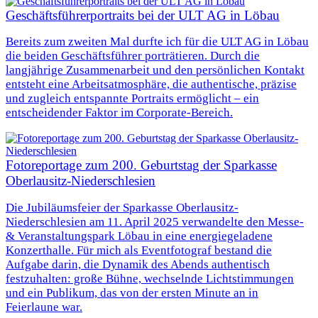
Geschäftsführerportraits bei der ULT AG in Löbau
Bereits zum zweiten Mal durfte ich für die ULT AG in Löbau
die beiden Geschäftsführer porträtieren. Durch die
langjährige Zusammenarbeit und den persönlichen Kontakt
entsteht eine Arbeitsatmosphäre, die authentische, präzise
und zugleich entspannte Portraits ermöglicht – ein
entscheidender Faktor im Corporate-Bereich.
Fotoreportage zum 200. Geburtstag der Sparkasse
Oberlausitz-Niederschlesien
Die Jubiläumsfeier der Sparkasse Oberlausitz-
Niederschlesien am 11. April 2025 verwandelte den Messe-
& Veranstaltungspark Löbau in eine energiegeladene
Konzerthalle. Für mich als Eventfotograf bestand die
Aufgabe darin, die Dynamik des Abends authentisch
festzuhalten: große Bühne, wechselnde Lichtstimmungen
und ein Publikum, das von der ersten Minute an in
Feierlaune war.