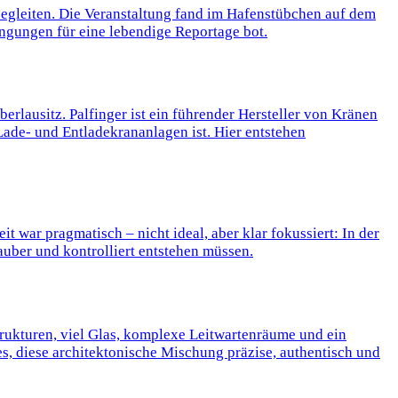
gleiten. Die Veranstaltung fand im Hafenstübchen auf dem
ingungen für eine lebendige Reportage bot.
Oberlausitz. Palfinger ist ein führender Hersteller von Kränen
ade- und Entladekrananlagen ist. Hier entstehen
 war pragmatisch – nicht ideal, aber klar fokussiert: In der
auber und kontrolliert entstehen müssen.
trukturen, viel Glas, komplexe Leitwartenräume und ein
s, diese architektonische Mischung präzise, authentisch und