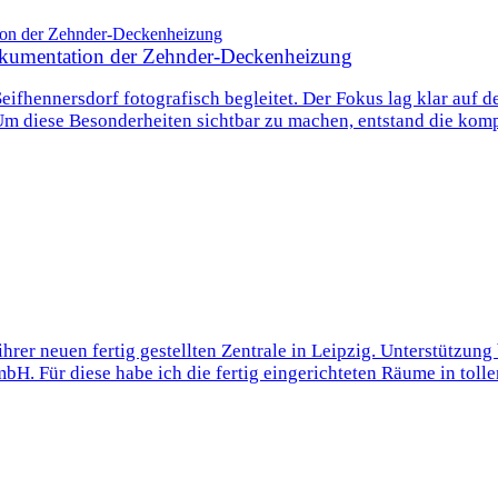
 Dokumentation der Zehnder‑Deckenheizung
ifhennersdorf fotografisch begleitet. Der Fokus lag klar auf de
. Um diese Besonderheiten sichtbar zu machen, entstand die kom
rer neuen fertig gestellten Zentrale in Leipzig. Unterstützung
 Für diese habe ich die fertig eingerichteten Räume in tollen