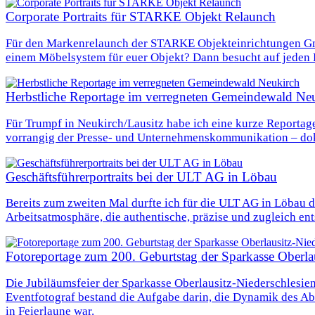
Corporate Portraits für STARKE Objekt Relaunch
Für den Markenrelaunch der STARKE Objekteinrichtungen GmbH
einem Möbelsystem für euer Objekt? Dann besucht auf jeden F
Herbstliche Reportage im verregneten Gemeindewald Ne
Für Trumpf in Neukirch/Lausitz habe ich eine kurze Reportag
vorrangig der Presse- und Unternehmenskommunikation – doku
Geschäftsführerportraits bei der ULT AG in Löbau
Bereits zum zweiten Mal durfte ich für die ULT AG in Löbau d
Arbeitsatmosphäre, die authentische, präzise und zugleich ent
Fotoreportage zum 200. Geburtstag der Sparkasse Oberlau
Die Jubiläumsfeier der Sparkasse Oberlausitz-Niederschlesie
Eventfotograf bestand die Aufgabe darin, die Dynamik des Ab
in Feierlaune war.