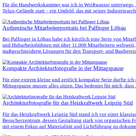
Für die Handwerkskammer war ich in Weißwasser unterwegs, u
Telux-Gelände statt – ein Umfeld, das mit seiner Industriear
Authentische Mitarbeiterportraits bei Palfinger Löbau
Bei Palfinger in Löbau habe ich kürzlich eine Serie von Mitarbe
und Hubarbeitsbühnen mit über 11.000 Mitarbeitern weltweit, 
maßgeschneiderte Lösungen für den Transport- und Baubereich
Kompakte Architekturfotografie in der Mittagspause
Für eine extrem kleine und zeitlich kompakte Serie durfte ich
Mittagspause musste alles sitzen. Das bedeutet für mich, das
Architekturfotografie für das Heizkraftwerk Leipzig Süd
Für das Heizkraftwerk Leipzig Süd stand ich vor einer klassi
Besucherzentrum, dessen Gestaltung stark von organischen For
mit einem Fokus auf Materialität und Lichtführung zu dokume