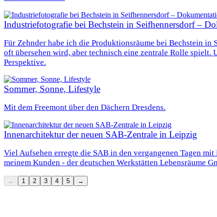
Industriefotografie bei Bechstein in Seifhennersdorf –
Für Zehnder habe ich die Produktionsräume bei Bechstein in Se
oft übersehen wird, aber technisch eine zentrale Rolle spielt
Perspektive.
Sommer, Sonne, Lifestyle
Mit dem Freemont über den Dächern Dresdens.
Innenarchitektur der neuen SAB-Zentrale in Leipzig
Viel Aufsehen erregte die SAB in den vergangenen Tagen mit ih
meinem Kunden - der deutschen Werkstätten Lebensräume GmbH.
←
1
2
3
4
5
→