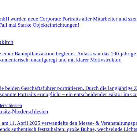
 wurden neue Corporate Portraits aller Mitarbeiter und szen
all mal Starke Objekteinrichtungen!
ukirch
e einer Baumpflanzaktion begleitet. Anlass war das 100‑jähri
mentarisch, unaufgeregt und mit klarer Motivstruktur.
ie beiden Geschäftsführer porträtieren. Durch die langjährige
spannte Portraits ermöglicht – ein entscheidender Faktor im Co
sitz-Niederschlesien
n am 11. April 2025 verwandelte den Messe- & Veranstaltungspa
ends authentisch festzuhalten: große Bühne, wechselnde Licht