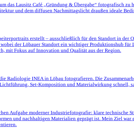
m das Lausitz Café „Gründung & Übergabe“ fotografisch zu be
chitektur und dem diffusen Nachmittagslicht draußen ideale Bed
iterportraits erstellt – ausschließlich für den Standort in der 
wobei der Löbauer Standort ein wichtiger Produktionshub für L
, mit Fokus auf Innovation und Qualität aus der Region.
 die Radiologie INEA in Löbau fotografieren. Die Zusammenarbeit
s Lichtführung, Set-Komposition und Materialwirkung schnell, s
schen Aufgabe moderner Industriefotografie: klare technische S
men und nachhaltigen Materialien geprägt ist. Mein Ziel war e
ntieren.